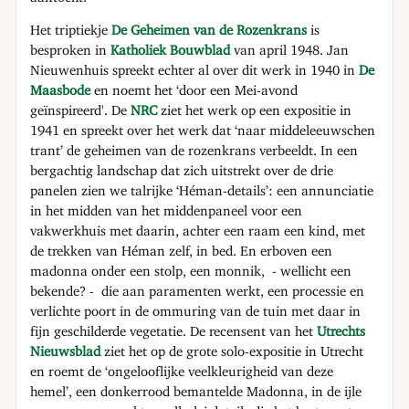
Het triptiekje
De Geheimen van de Rozenkrans
is
besproken in
Katholiek Bouwblad
van april 1948. Jan
Nieuwenhuis spreekt echter al over dit werk in 1940 in
De
Maasbode
en noemt het ‘door een Mei-avond
geïnspireerd'. De
NRC
ziet het werk op een expositie in
1941 en spreekt over het werk dat ‘naar middeleeuwschen
trant’ de geheimen van de rozenkrans verbeeldt. In een
bergachtig landschap dat zich uitstrekt over de drie
panelen zien we talrijke ‘Héman-details’: een annunciatie
in het midden van het middenpaneel voor een
vakwerkhuis met daarin, achter een raam een kind, met
de trekken van Héman zelf, in bed. En erboven een
madonna onder een stolp, een monnik, - wellicht een
bekende? - die aan paramenten werkt, een processie en
verlichte poort in de ommuring van de tuin met daar in
fijn geschilderde vegetatie. De recensent van het
Utrechts
Nieuwsblad
ziet het op de grote solo-expositie in Utrecht
en roemt de ‘ongelooflijke veelkleurigheid van deze
hemel’, een donkerrood bemantelde Madonna, in de ijle