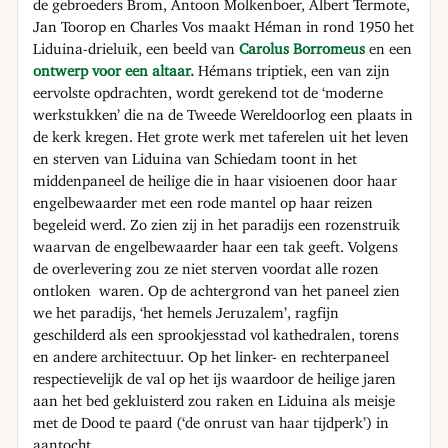
de gebroeders Brom, Antoon Molkenboer, Albert Termote,
Jan Toorop en Charles Vos maakt Héman in rond 1950 het
Liduina-drieluik, een beeld van
Carolus Borromeus
en een
ontwerp voor een altaar.
Hémans triptiek, een van zijn
eervolste opdrachten, wordt gerekend tot de ‘moderne
werkstukken’ die na de Tweede Wereldoorlog een plaats in
de kerk kregen. Het grote werk met taferelen uit het leven
en sterven van Liduina van Schiedam toont in het
middenpaneel de heilige die in haar visioenen door haar
engelbewaarder met een rode mantel op haar reizen
begeleid werd. Zo zien zij in het paradijs een rozenstruik
waarvan de engelbewaarder haar een tak geeft. Volgens
de overlevering zou ze niet sterven voordat alle rozen
ontloken waren. Op de achtergrond van het paneel zien
we het paradijs, ‘het hemels Jeruzalem’, ragfijn
geschilderd als een sprookjesstad vol kathedralen, torens
en andere architectuur. Op het linker- en rechterpaneel
respectievelijk de val op het ijs waardoor de heilige jaren
aan het bed gekluisterd zou raken en Liduina als meisje
met de Dood te paard (‘de onrust van haar tijdperk’) in
aantocht.