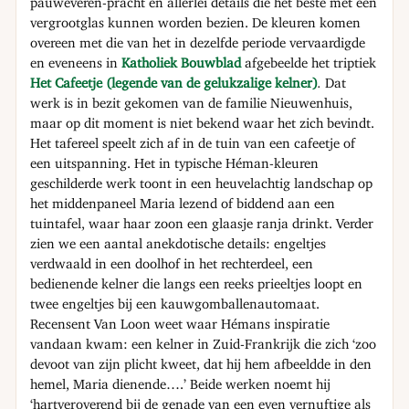
pauweveren-pracht en allerlei details die het beste met een
vergrootglas kunnen worden bezien. De kleuren komen
overeen met die van het in dezelfde periode vervaardigde
en eveneens in
Katholiek Bouwblad
afgebeelde het triptiek
Het Cafeetje (legende van de gelukzalige kelner)
.
Dat
werk is in bezit gekomen van de familie Nieuwenhuis,
maar op dit moment is niet bekend waar het zich bevindt.
Het tafereel speelt zich af in de tuin van een cafeetje of
een uitspanning. Het in typische Héman-kleuren
geschilderde werk toont in een heuvelachtig landschap op
het middenpaneel Maria lezend of biddend aan een
tuintafel, waar haar zoon een glaasje ranja drinkt. Verder
zien we een aantal anekdotische details: engeltjes
verdwaald in een doolhof in het rechterdeel, een
bedienende kelner die langs een reeks prieeltjes loopt en
twee engeltjes bij een kauwgomballenautomaat.
Recensent Van Loon weet waar Hémans inspiratie
vandaan kwam: een kelner in Zuid-Frankrijk die zich ‘zoo
devoot van zijn plicht kweet, dat hij hem afbeeldde in den
hemel, Maria dienende….’ Beide werken noemt hij
‘hartveroverend bij de genade van een even vernuftige als