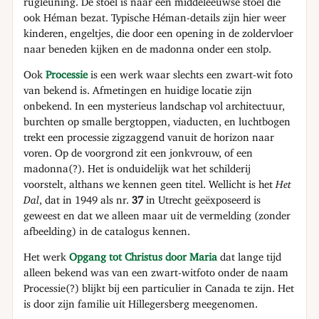
rugleuning. De stoel is naar een middeleeuwse stoel die
ook Héman bezat. Typische Héman-details zijn hier weer
kinderen, engeltjes, die door een opening in de zoldervloer
naar beneden kijken en de madonna onder een stolp.
Ook
Processie
is een werk waar slechts een zwart-wit foto
van bekend is. Afmetingen en huidige locatie zijn
onbekend. In een mysterieus landschap vol architectuur,
burchten op smalle bergtoppen, viaducten, en luchtbogen
trekt een processie zigzaggend vanuit de horizon naar
voren. Op de voorgrond zit een jonkvrouw, of een
madonna(?). Het is onduidelijk wat het schilderij
voorstelt, althans we kennen geen titel. Wellicht is het
Het
Dal
, dat in 1949 als nr.
37
in Utrecht geëxposeerd is
geweest en dat we alleen maar uit de vermelding (zonder
afbeelding) in de catalogus kennen.
Het werk
Opgang tot Christus door Maria
dat lange tijd
alleen bekend was van een zwart-witfoto onder de naam
Processie(?) blijkt bij een particulier in Canada te zijn. Het
is door zijn familie uit Hillegersberg meegenomen.