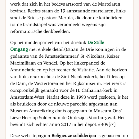
werk dat zich in het bedevaartsoord van de Martelaren
bevindt. Rechts staan de 19 aanstaande martelaren, links
staat de Brielse pastoor Merula, die door de katholieken
tot de brandstapel was veroordeeld wegens zijn
reformatorische denkbeelden.
Op het middenpaneel van het drieluik
De Stille
Omgang
met enkele details)staan de Drie Koningen in de
gedaante van de ‘Amsterdammers’ St.-Nicolaas, Keizer
Maximiliaan en Vondel. Op het linkerpaneel de
Annunciatie en op het rechter de Visitatie. Aan de horizon
van links naar rechts: de Sint-Nicolaaskerk, het Paleis op
de Dam, de Westertoren en het Rijksmuseum. Het werk is
oorspronkelijk gemaakt voor de H. Catharina-kerk in
Amsterdam-West. Nadat deze in 1993 werd gesloten, is het
als bruikleen door de nieuwe parochie afgestaan aan
Museum Amstelkring dat is opgegaan in Museum Ons’
Lieve Heer op Solder aan de Oudezijds Voorburgwal. Het
bevindt zich echter anno 2017 in het depot.#409
[ix]
Deze websitepagina
Religieuze schilderijen
is gebaseerd op