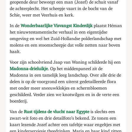
geopende deur beweegt een man (Jozef) de schuit vanaf
de achterplecht. Het scheepje vaart in de bocht van de
Schie, weer met Veerhuis en kerk.
In de
Wonderbaarlijke Visvangst Kinderdijk
plaatst Héman
het nieuwtestamentische verhaal in een eigentijdse
omgeving en wel het Zuid-Hollandse polderlandschap met
molens en een stoomscheepje dat volle netten naar boven
haalt.
Voor zijn schoolvriend Jaap van Waning schilderde hij een
Madonna-drieluikje
. Op het middenpaneel zit de
Madonna in een tamelijk leeg landschap. Over alle drie de
delen is op de voorgrond een uiterst gedetailleerde flora
met onder meer sneeuwklokjes en schermbloemen
geschilderd. Verder zien we knotwilgen en in de verte een
boerderij.
Van de
Rust tijdens de vlucht naar Egypte
is slechts een
zwart-wit foto en drie detailfoto’s bekend. Ze tonen een
kaart lezende Jozef achter een tafeltje waar engeltjes met
een kinderserviesje theedrinken. Maria en haar kind zitten