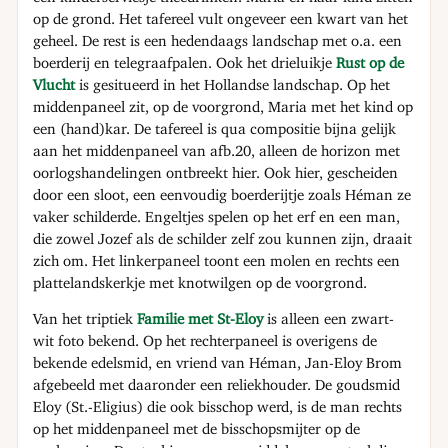
op de grond. Het tafereel vult ongeveer een kwart van het
geheel. De rest is een hedendaags landschap met o.a. een
boerderij en telegraafpalen. Ook het drieluikje
Rust op de
Vlucht
is gesitueerd in het Hollandse landschap. Op het
middenpaneel zit, op de voorgrond, Maria met het kind op
een (hand)kar. De tafereel is qua compositie bijna gelijk
aan het middenpaneel van afb.20, alleen de horizon met
oorlogshandelingen ontbreekt hier. Ook hier, gescheiden
door een sloot, een eenvoudig boerderijtje zoals Héman ze
vaker schilderde. Engeltjes spelen op het erf en een man,
die zowel Jozef als de schilder zelf zou kunnen zijn, draait
zich om. Het linkerpaneel toont een molen en rechts een
plattelandskerkje met knotwilgen op de voorgrond.
Van het triptiek
Familie met St-Eloy
is alleen een zwart-
wit foto bekend. Op het rechterpaneel is overigens de
bekende edelsmid, en vriend van Héman, Jan-Eloy Brom
afgebeeld met daaronder een reliekhouder. De goudsmid
Eloy (St.-Eligius) die ook bisschop werd, is de man rechts
op het middenpaneel met de bisschopsmijter op de