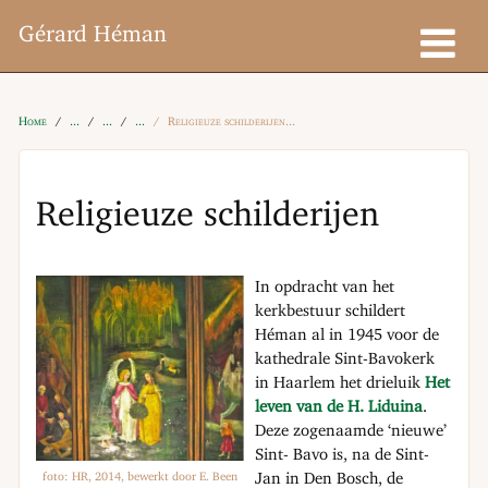
Gérard Héman
Home
Religieuze schilderijen
Religieuze schilderijen
In opdracht van het
kerkbestuur schildert
Héman al in 1945 voor de
kathedrale Sint-Bavokerk
in Haarlem het drieluik
Het
leven van de H. Liduina
.
Deze zogenaamde ‘nieuwe’
Sint- Bavo is, na de Sint-
foto: HR, 2014, bewerkt door E. Been
Jan in Den Bosch, de