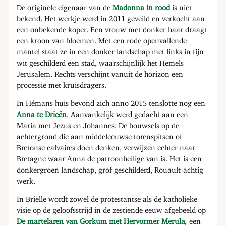
De originele eigenaar van de
Madonna in rood
is niet
bekend. Het werkje werd in 2011 geveild en verkocht aan
een onbekende koper. Een vrouw met donker haar draagt
een kroon van bloemen. Met een rode openvallende
mantel staat ze in een donker landschap met links in fijn
wit geschilderd een stad, waarschijnlijk het Hemels
Jerusalem. Rechts verschijnt vanuit de horizon een
processie met kruisdragers.
In Hémans huis bevond zich anno 2015 tenslotte nog een
Anna te Drieën
. Aanvankelijk werd gedacht aan een
Maria met Jezus en Johannes. De bouwsels op de
achtergrond die aan middeleeuwse torenspitsen of
Bretonse calvaires doen denken, verwijzen echter naar
Bretagne waar Anna de patroonheilige van is. Het is een
donkergroen landschap, grof geschilderd, Rouault-achtig
werk.
In Brielle wordt zowel de protestantse als de katholieke
visie op de geloofsstrijd in de zestiende eeuw afgebeeld op
De martelaren van Gorkum met Hervormer Merula
,
een