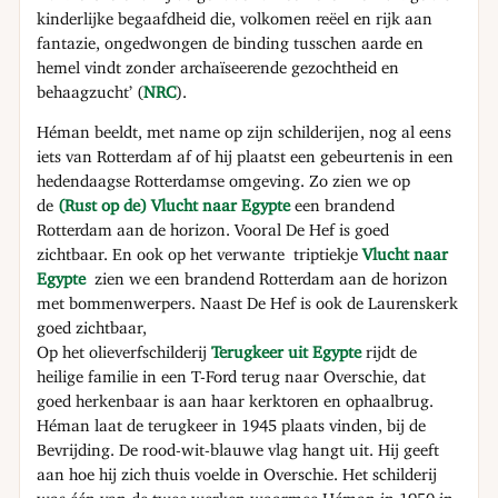
kinderlijke begaafdheid die, volkomen reëel en rijk aan
fantazie, ongedwongen de binding tusschen aarde en
hemel vindt zonder archaïseerende gezochtheid en
behaagzucht’ (
NRC
).
Héman beeldt, met name op zijn schilderijen, nog al eens
iets van Rotterdam af of hij plaatst een gebeurtenis in een
hedendaagse Rotterdamse omgeving. Zo zien we op
de
(Rust op de) Vlucht naar Egypte
een brandend
Rotterdam aan de horizon. Vooral De Hef is goed
zichtbaar. En ook op het verwante triptiekje
Vlucht naar
Egypte
zien we een brandend Rotterdam aan de horizon
met bommenwerpers. Naast De Hef is ook de Laurenskerk
goed zichtbaar,
Op het olieverfschilderij
Terugkeer uit Egypte
rijdt de
heilige familie in een T-Ford terug naar Overschie, dat
goed herkenbaar is aan haar kerktoren en ophaalbrug.
Héman laat de terugkeer in 1945 plaats vinden, bij de
Bevrijding. De rood-wit-blauwe vlag hangt uit. Hij geeft
aan hoe hij zich thuis voelde in Overschie. Het schilderij