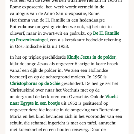
was één van de twee werken waarmee Héman in 1950 in
Rome exposeerde, het werk wordt vermeld in de
catalogus van de Anno Santo-expositie, Rome.
Het thema van de H. Familie in een hedendaagse
Rotterdamse omgeving vinden we ook, zij het niet in
olieverf, maar in zwart-wit en gedrukt, op
De H. Familie
op Provenierssingel
, een als kerstkaart bedoelde tekening
in Oost-Indische inkt uit 1953.
In het op triplex geschilderde
Kindje Jezus in de polder
,
kijkt de jonge Jezus als ongeveer 6 jarige in korte broek
vanaf een dijk de polder in. We zien een Hollandse
boerderij en op de achtergrond molens. In 1950 is
Christophorus op de Schie
geschilderd. De heilige zet het
Christuskind over naar het Veerhuis met op de
achtergrond de kerktoren van Overschie. Ook de
Vlucht
naar Egypte in een bootje
uit 1952 is gesitueerd op
ongeveer dezelfde locatie in de omgeving van Rotterdam.
Maria en het kind bevinden zich in het vooronder van een
schuit, die schamel ingericht is met een tafel, aanrecht
met kolenkachel en een houten reiswieg. Door de