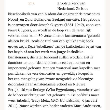
grootste kerk van
2017.
Nederland. Ze is de
bisschopskerk van een bisdom dat ongeveer de provincies
Noord- en Zuid-Holland en Zeeland omvatte. Het gebouw
is ontworpen door Joseph Cuypers (1861-1949), zoon van
Pierre Cuypers, en wordt in de loop van de jaren rijk
versierd door ruim 50 verschillende kunstenaars: ‘getooid
als een bruid’, zoals de titel van een gelijknamig boek
erover zegt. Deze ‘jubelkreet’ van de katholieken bevat van
het begin af aan het werk van jonge katholieke
kunstenaars, die later beroemd zullen worden. Het is
daardoor en door de architectuur een exuberant en
imponerend gebouw. Met een ‘waterval aan kapellen met
puntdaken, de vele decoraties en geweldige koepel’ is
het een mengeling van zware neogotiek via bloemige
decoraties naar Amsterdamse School en Nieuwe
Eerlijkheid van Berlage (Wim Eggenkamp, voorzitter van
de beheersstichting van het gebouw, in ‘Geloofshuis moet
weer jubelen’, Tracy Metz,
NRC- Handelsblad
, 6 januari
2011). Naast werken van onder anderen Mari Andriessen,