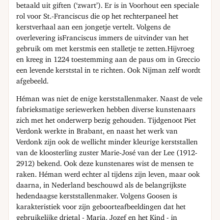
betaald uit giften (‘zwart’). Er is in Voorhout een speciale
rol voor St.-Franciscus die op het rechterpaneel het
kerstverhaal aan een jongetje vertelt. Volgens de
overlevering isFranciscus immers de uitvinder van het
gebruik om met kerstmis een stalletje te zetten
.
Hijvroeg
en kreeg in 1224 toestemming aan de paus om in Greccio
een levende kerststal in te richten. Ook Nijman zelf wordt
afgebeeld.
Héman was niet de enige kerststallenmaker. Naast de vele
fabrieksmatige seriewerken hebben diverse kunstenaars
zich met het onderwerp bezig gehouden. Tijdgenoot Piet
Verdonk werkte in Brabant, en naast het werk van
Verdonk zijn ook de wellicht minder kleurige kerststallen
van de kloosterling zuster Marie-José van der Lee (1912-
2912) bekend. Ook deze kunstenares wist de mensen te
raken. Héman werd echter al tijdens zijn leven, maar ook
daarna, in Nederland beschouwd als de belangrijkste
hedendaagse kerststallenmaker. Volgens Goosen is
karakteristiek voor zijn geboorteafbeeldingen dat het
gebruikelijke drietal - Maria, Jozef en het Kind - in