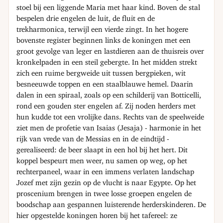
stoel bij een liggende Maria met haar kind. Boven de stal
bespelen drie engelen de luit, de fluit en de
trekharmonica, terwijl een vierde zingt. In het hogere
bovenste register beginnen links de koningen met een
groot gevolge van leger en lastdieren aan de thuisreis over
kronkelpaden in een steil gebergte. In het midden strekt
zich een ruime bergweide uit tussen bergpieken, wit
besneeuwde toppen en een staalblauwe hemel. Daarin
dalen in een spiraal, zoals op een schilderij van Botticelli,
rond een gouden ster engelen af. Zij noden herders met
hun kudde tot een vrolijke dans. Rechts van de speelweide
ziet men de profetie van Isaias (Jesaja) - harmonie in het
rijk van vrede van de Messias en in de eindtijd -
gerealiseerd: de beer slaapt in een hol bij het hert. Dit
koppel bespeurt men weer, nu samen op weg, op het
rechterpaneel, waar in een immens verlaten landschap
Jozef met zijn gezin op de vlucht is naar Egypte. Op het
proscenium brengen in twee losse groepen engelen de
boodschap aan gespannen luisterende herderskinderen. De
hier opgestelde koningen horen bij het tafereel: ze