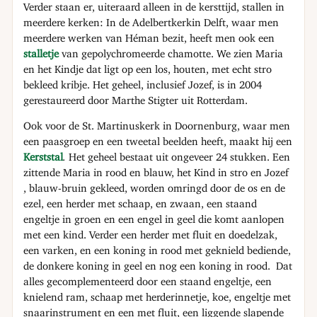
Verder staan er, uiteraard alleen in de kersttijd, stallen in
meerdere kerken: In de Adelbertkerkin Delft, waar men
meerdere werken van Héman bezit, heeft men ook een
stalletje
van gepolychromeerde chamotte. We zien Maria
en het Kindje dat ligt op een los, houten, met echt stro
bekleed kribje. Het geheel, inclusief Jozef, is in 2004
gerestaureerd door Marthe Stigter uit Rotterdam.
Ook voor de St. Martinuskerk in Doornenburg, waar men
een paasgroep en een tweetal beelden heeft, maakt hij een
Kerststal
.
Het geheel bestaat uit ongeveer 24 stukken. Een
zittende Maria in rood en blauw, het Kind in stro en Jozef
, blauw-bruin gekleed, worden omringd door de os en de
ezel, een herder met schaap, en zwaan, een staand
engeltje in groen en een engel in geel die komt aanlopen
met een kind. Verder een herder met fluit en doedelzak,
een varken, en een koning in rood met geknield bediende,
de donkere koning in geel en nog een koning in rood. Dat
alles gecomplementeerd door een staand engeltje, een
knielend ram, schaap met herderinnetje, koe, engeltje met
snaarinstrument en een met fluit, een liggende slapende