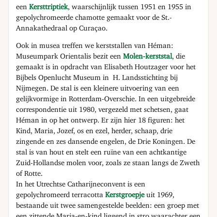
een
Kersttriptiek
, waarschijnlijk tussen 1951 en 1955 in
gepolychromeerde chamotte gemaakt voor de St.-
Annakathedraal op Curaçao.
Ook in musea treffen we kerststallen van Héman:
Museumpark Orientalis bezit een
Molen-kerststal
, die
gemaakt is in opdracht van Elisabeth Houtzager voor het
Bijbels Openlucht Museum in H. Landsstichting bij
Nijmegen. De stal is een kleinere uitvoering van een
gelijkvormige in Rotterdam-Overschie. In een uitgebreide
correspondentie uit 1980, vergezeld met schetsen, gaat
Héman in op het ontwerp. Er zijn hier 18 figuren: het
Kind, Maria, Jozef, os en ezel, herder, schaap, drie
zingende en zes dansende engelen, de Drie Koningen. De
stal is van hout en stelt een ruïne van een achtkantige
Zuid-Hollandse molen voor, zoals ze staan langs de Zweth
of Rotte.
In het Utrechtse Catharijneconvent is een
gepolychromeerd terracotta
Kerstgroepje
uit 1969,
bestaande uit twee samengestelde beelden: een groep met
een zittende Maria-en-kind liggend in stro waarachter een