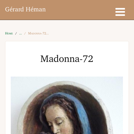
Gérard Héman
Home
Madonna-72
Madonna-72