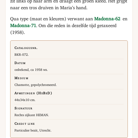
zit links op haar arm en draagt een groen kleed. Het grijpt
naar een tros druiven in Maria’s hand.
Qua type (maat en kleuren) verwant aan
Madonna-62
en
Madonna-71
. Om die reden in dezelfde tijd getaxeerd
(1958).
Catalogusnr.
BKR-072.
Datum
onbekend, ca 1958 ws.
Medium
Chamotte, gepolychromeerd.
Afmetingen (HxBxD)
44x34x10 cm.
Signatuur
Rechts zijkant HEMAN.
Credit line
Particulier bezit, Utrecht.