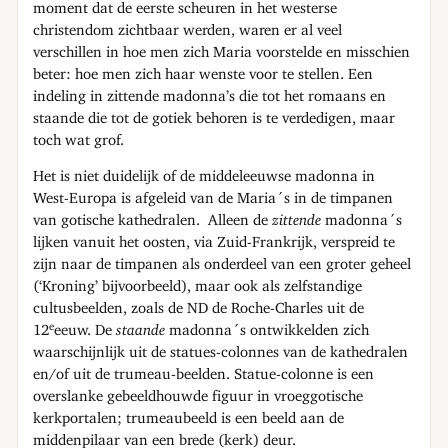
moment dat de eerste scheuren in het westerse
christendom zichtbaar werden, waren er al veel
verschillen in hoe men zich Maria voorstelde en misschien
beter: hoe men zich haar wenste voor te stellen. Een
indeling in zittende madonna’s die tot het romaans en
staande die tot de gotiek behoren is te verdedigen, maar
toch wat grof.
Het is niet duidelijk of de middeleeuwse madonna in
West-Europa is afgeleid van de Maria´s in de timpanen
van gotische kathedralen. Alleen de
zittende
madonna´s
lijken vanuit het oosten, via Zuid-Frankrijk, verspreid te
zijn naar de timpanen als onderdeel van een groter geheel
(‘Kroning’ bijvoorbeeld), maar ook als zelfstandige
cultusbeelden, zoals de ND de Roche-Charles uit de
e
12
eeuw. De
staande
madonna´s ontwikkelden zich
waarschijnlijk uit de statues-colonnes van de kathedralen
en/of uit de trumeau-beelden. Statue-colonne is een
overslanke gebeeldhouwde figuur in vroeggotische
kerkportalen; trumeaubeeld is een beeld aan de
middenpilaar van een brede (kerk) deur.