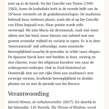
juist op in de barok. Na het Concilie van Trente (1545-
1563), komt de katholieke kerk in de tweede helft van de
e
16
eeuw versterkt uit de godsdienstoorlogen. De madonna
behoudt haar verheven plaats, zoals die al op het Concilie
van Efese bepaald was. Haar positie wordt zelfs
verstevigd. We zien Maria als devotiestuk, vaak niet meer
alleen met het kind, maar binnen een tafereel met een
grotere artistieke vrijheid en variatie in typen. Er is in deze
‘internationale’ stijl uitbundige, soms extatische
beweeglijkheid waarbij de gewaden in wilde vaart vliegen.
De Spaanse barok kent veel beelden in hout, zwierig en
met charme, waar het religieuze karakter van naar de
achtergrond verdwijnt. Ook in Zuid-Duitsland en
Oostenrijk zien we een rijke bloei aan madonna’s met
zwierige vormen, krullende beweeglijkheid en drukke
plooien tot en met de periode van het Rococo.
Verantwoording
Gérard Héman, de verhalenvertelle
r (2017). En daarbij in
het bijzonder: I.H. Forsyth,
The Throne of Wisdom, wood