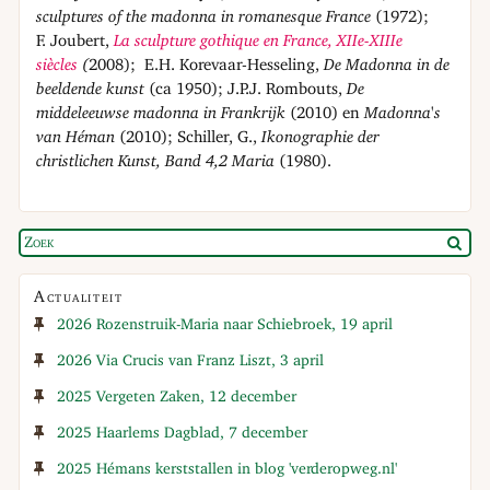
sculptures of the madonna in romanesque France
(1972);
F. Joubert,
La sculpture gothique en France, XIIe-XIIIe
siècles
(
2008); E.H. Korevaar-Hesseling,
De Madonna in de
beeldende kunst
(ca 1950); J.P.J. Rombouts,
De
middeleeuwse madonna in Frankrijk
(2010) en
Madonna's
van Héman
(2010); Schiller, G.,
Ikonographie der
christlichen Kunst, Band 4,2 Maria
(1980).
Actualiteit
2026 Rozenstruik-Maria naar Schiebroek, 19 april
2026 Via Crucis van Franz Liszt, 3 april
2025 Vergeten Zaken, 12 december
2025 Haarlems Dagblad, 7 december
2025 Hémans kerststallen in blog 'verderopweg.nl'