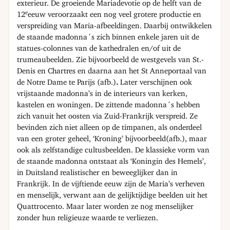
exterieur. De groeiende Mariadevotie op de helft van de
e
12
eeuw veroorzaakt een nog veel grotere productie en
verspreiding van Maria-afbeeldingen. Daarbij ontwikkelen
de staande madonna´s zich binnen enkele jaren uit de
statues-colonnes van de kathedralen en/of uit de
trumeaubeelden. Zie bijvoorbeeld de westgevels van St.-
Denis en Chartres en daarna aan het St Anneportaal van
de Notre Dame te Parijs (afb.)
.
Later verschijnen ook
vrijstaande madonna’s in de interieurs van kerken,
kastelen en woningen. De zittende madonna´s hebben
zich vanuit het oosten via Zuid-Frankrijk verspreid. Ze
bevinden zich niet alleen op de timpanen, als onderdeel
van een groter geheel, ‘Kroning’ bijvoorbeeld(afb.), maar
ook als zelfstandige cultusbeelden. De klassieke vorm van
de staande madonna ontstaat als ‘Koningin des Hemels’,
in Duitsland realistischer en beweeglijker dan in
Frankrijk. In de vijftiende eeuw zijn de Maria’s verheven
en menselijk, verwant aan de gelijktijdige beelden uit het
Quattrocento. Maar later worden ze nog menselijker
zonder hun religieuze waarde te verliezen.