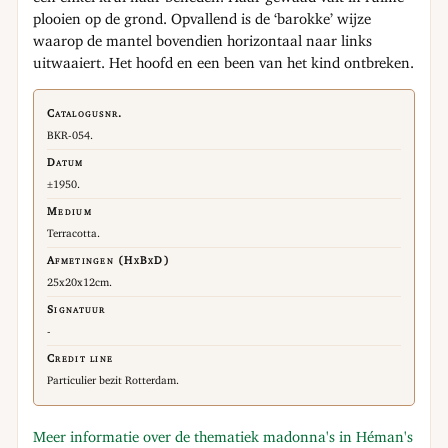
plooien op de grond. Opvallend is de ‘barokke’ wijze
waarop de mantel bovendien horizontaal naar links
uitwaaiert. Het hoofd en een been van het kind ontbreken.
Catalogusnr.
BKR-054.
Datum
±1950.
Medium
Terracotta.
Afmetingen (HxBxD)
25x20x12cm.
Signatuur
-
Credit line
Particulier bezit Rotterdam.
Meer informatie over de thematiek madonna's in Héman's