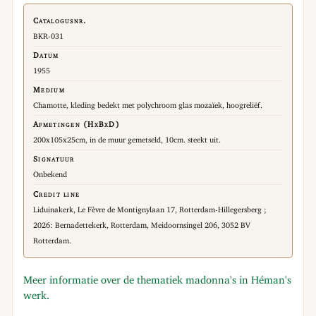
Catalogusnr.
BKR-031
Datum
1955
Medium
Chamotte, kleding bedekt met polychroom glas mozaïek, hoogreliëf.
Afmetingen (HxBxD)
200x105x25cm, in de muur gemetseld, 10cm. steekt uit.
Signatuur
Onbekend
Credit line
Liduinakerk, Le Fèvre de Montignylaan 17, Rotterdam-Hillegersberg ;
2026: Bernadettekerk, Rotterdam, Meidoornsingel 206, 3052 BV
Rotterdam.
Meer informatie over de thematiek madonna's in Héman's
werk.