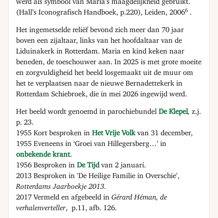
werd als symbool van Maria’s maagdelijkheid gebruikt.
6
(Hall’s Iconografisch Handboek, p.220), Leiden, 2006
.
Het ingemetselde reliëf bevond zich meer dan 70 jaar
boven een zijaltaar, links van het hoofdaltaar van de
Liduinakerk in Rotterdam. Maria en kind keken naar
beneden, de toeschouwer aan. In 2025 is met grote moeite
en zorgvuldigheid het beeld losgemaakt uit de muur om
het te verplaatsen naar de nieuwe Bernadettekerk in
Rotterdam Schiebroek, die in mei 2026 ingewijd werd.
Het beeld wordt genoemd in parochiebundel
De Klepel
,
z.j.
p. 23.
1955 Kort besproken in
Het Vrije Volk
van 31 december,
1955 Eveneens in ‘Groei van Hillegersberg…’ in
onbekende krant
.
1956 Besproken in
De Tijd
van 2 januari.
2013 Besproken in 'De Heilige Familie in Overschie',
Rotterdams Jaarboekje 2013.
2017 Vermeld en afgebeeld in
Gérard Héman, de
verhalenverteller
, p.11, afb. 126.