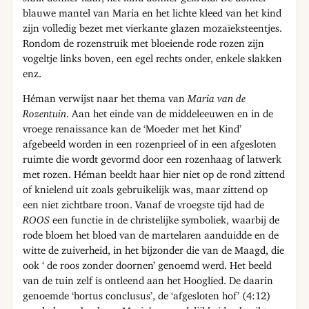
blauwe mantel van Maria en het lichte kleed van het kind
zijn volledig bezet met vierkante glazen mozaïeksteentjes.
Rondom de rozenstruik met bloeiende rode rozen zijn
vogeltje links boven, een egel rechts onder, enkele slakken
enz.
Héman verwijst naar het thema van
Maria van de
Rozentuin
. Aan het einde van de middeleeuwen en in de
vroege renaissance kan de ‘Moeder met het Kind’
afgebeeld worden in een rozenprieel of in een afgesloten
ruimte die wordt gevormd door een rozenhaag of latwerk
met rozen. Héman beeldt haar hier niet op de rond zittend
of knielend uit zoals gebruikelijk was, maar zittend op
een niet zichtbare troon. Vanaf de vroegste tijd had de
ROOS
een functie in de christelijke symboliek, waarbij de
rode bloem het bloed van de martelaren aanduidde en de
witte de zuiverheid, in het bijzonder die van de Maagd, die
ook ‘ de roos zonder doornen’ genoemd werd. Het beeld
van de tuin zelf is ontleend aan het Hooglied. De daarin
genoemde ‘hortus conclusus’, de ‘afgesloten hof’ (4:12)