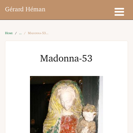
Gérard Héman
Home
Madonna-53
Madonna-53