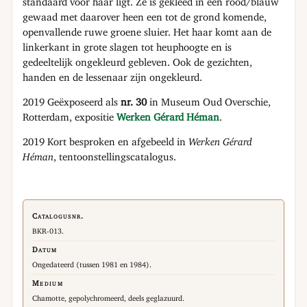
standaard voor haar ligt. Ze is gekleed in een rood/blauw
gewaad met daarover heen een tot de grond komende,
openvallende ruwe groene sluier. Het haar komt aan de
linkerkant in grote slagen tot heuphoogte en is
gedeeltelijk ongekleurd gebleven. Ook de gezichten,
handen en de lessenaar zijn ongekleurd.
2019 Geëxposeerd als
nr. 30
in Museum Oud Overschie,
Rotterdam, expositie
Werken Gérard Héman
.
2019 Kort besproken en afgebeeld in
Werken Gérard
Héman
, tentoonstellingscatalogus.
Catalogusnr.
BKR-013.
Datum
Ongedateerd (tussen 1981 en 1984).
Medium
Chamotte, gepolychromeerd, deels geglazuurd.