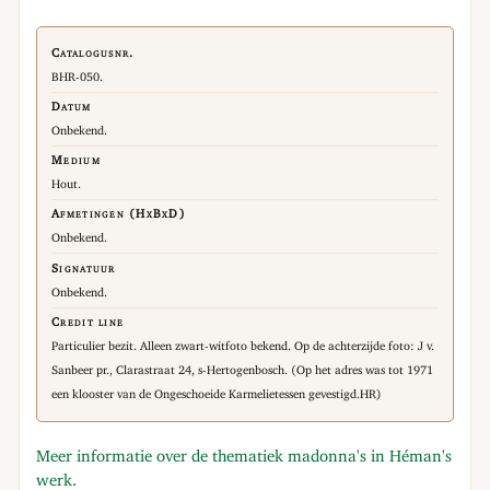
Catalogusnr.
BHR-050.
Datum
Onbekend.
Medium
Hout.
Afmetingen (HxBxD)
Onbekend.
Signatuur
Onbekend.
Credit line
Particulier bezit. Alleen zwart-witfoto bekend. Op de achterzijde foto: J v.
Sanbeer pr., Clarastraat 24, s-Hertogenbosch. (Op het adres was tot 1971
een klooster van de Ongeschoeide Karmelietessen gevestigd.HR)
Meer informatie over de thematiek madonna's in Héman's
werk.