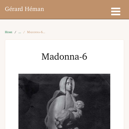
Gérard Héman
Home
Madonna-6
Madonna-6