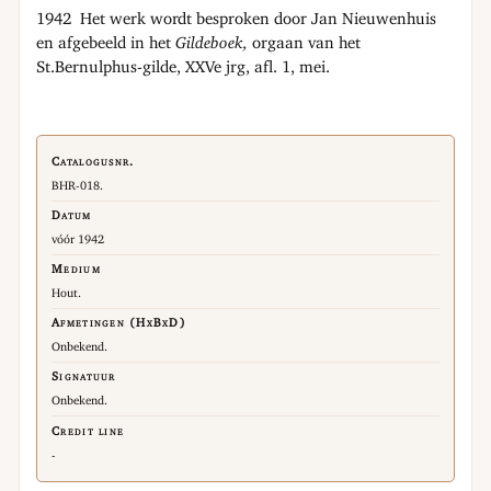
1942 Het werk wordt besproken door Jan Nieuwenhuis
en afgebeeld in het
Gildeboek,
orgaan van het
St.Bernulphus-gilde, XXVe jrg, afl. 1, mei.
Catalogusnr.
BHR-018.
Datum
vóór 1942
Medium
Hout.
Afmetingen (HxBxD)
Onbekend.
Signatuur
Onbekend.
Credit line
-