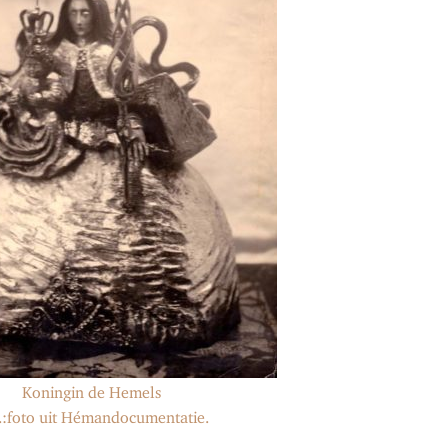
Koningin de Hemels
.:foto uit Hémandocumentatie.