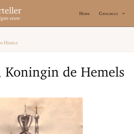
Home
Catalogus
igste eeuw
de Hemels
 Koningin de Hemels