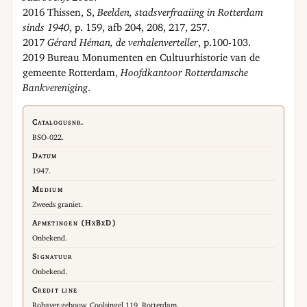
2016 Thissen, S,
Beelden, stadsverfraaiing in Rotterdam
sinds 1940
, p. 159, afb 204, 208, 217, 257.
2017
Gérard Héman, de verhalenverteller
, p.100-103.
2019 Bureau Monumenten en Cultuurhistorie van de
gemeente Rotterdam,
Hoofdkantoor Rotterdamsche
Bankvereniging
.
Catalogusnr.
BSO-022.
Datum
1947.
Medium
Zweeds graniet.
Afmetingen (HxBxD)
Onbekend.
Signatuur
Onbekend.
Credit line
Robaver-gebouw, Coolsingel 119, Rotterdam.