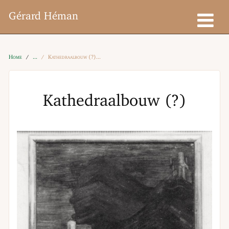
Gérard Héman
Home
Kathedraalbouw (?)
Kathedraalbouw (?)