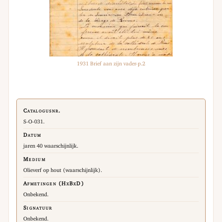
1931 Brief aan zijn vader-p.2
Catalogusnr.
S-O-031.
Datum
jaren 40 waarschijnlijk.
Medium
Olieverf op hout (waarschijnlijk).
Afmetingen (HxBxD)
Onbekend.
Signatuur
Onbekend.