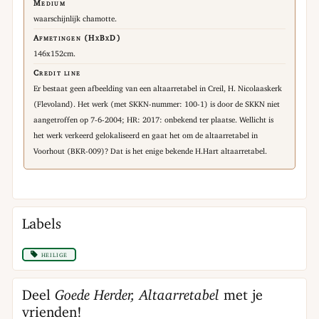
Medium
waarschijnlijk chamotte.
Afmetingen (HxBxD)
146x152cm.
Credit line
Er bestaat geen afbeelding van een altaarretabel in Creil, H. Nicolaaskerk
(Flevoland). Het werk (met SKKN-nummer: 100-1) is door de SKKN niet
aangetroffen op 7-6-2004; HR: 2017: onbekend ter plaatse. Wellicht is
het werk verkeerd gelokaliseerd en gaat het om de altaarretabel in
Voorhout (BKR-009)? Dat is het enige bekende H.Hart altaarretabel.
Labels
heilige
Deel
Goede Herder, Altaarretabel
met je
vrienden!