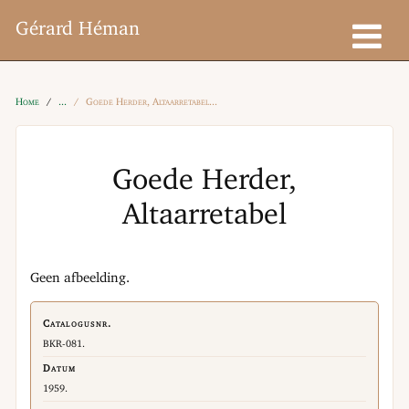
Gérard Héman
Home
Goede Herder, Altaarretabel
Goede Herder,
Altaarretabel
Geen afbeelding.
Catalogusnr.
BKR-081.
Datum
1959.