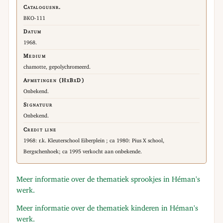
Catalogusnr.
BKO-111
Datum
1968.
Medium
chamotte, gepolychromeerd.
Afmetingen (HxBxD)
Onbekend.
Signatuur
Onbekend.
Credit line
1968: r.k. Kleuterschool Eiberplein ; ca 1980: Pius X school,
Bergschenhoek; ca 1995 verkocht aan onbekende.
Meer informatie over de thematiek sprookjes in Héman's
werk.
Meer informatie over de thematiek kinderen in Héman's
werk.