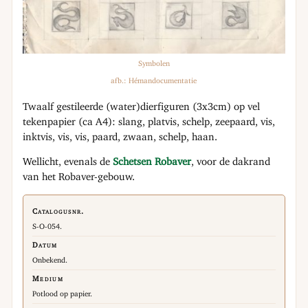
Symbolen
afb.: Hémandocumentatie
Twaalf gestileerde (water)dierfiguren (3x3cm) op vel
tekenpapier (ca A4): slang, platvis, schelp, zeepaard, vis,
inktvis, vis, vis, paard, zwaan, schelp, haan.
Wellicht, evenals de
Schetsen Robaver
, voor de dakrand
van het Robaver-gebouw.
Catalogusnr.
S-O-054.
Datum
Onbekend.
Medium
Potlood op papier.