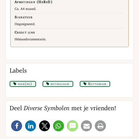
Afmetingen (HxBxD)
Ca. A4 staand.
Signatuur
Ongesigneerd.
Credit line
Hémandocumentatie.
Labels
dier(en)
mythologie
Rotterdam
Deel
Diverse Symbolen
met je vrienden!