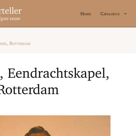
Home
Catalogus
igste eeuw
apel, Rotterdam
, Eendrachtskapel,
Rotterdam