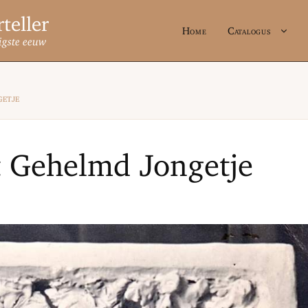
Home
Catalogus
igste eeuw
etje
 Gehelmd Jongetje