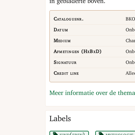
in gebladerte boven.
Catalogusnr.
BKO
Datum
Onb
Medium
Cham
Afmetingen (HxBxD)
Onb
Signatuur
Onb
Credit line
Alle
Meer informatie over de thema
Labels
kind(eren)
mythologie