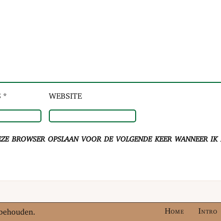
 *
WEBSITE
eze browser opslaan voor de volgende keer wanneer ik e
Home
Intro
rbehouden.