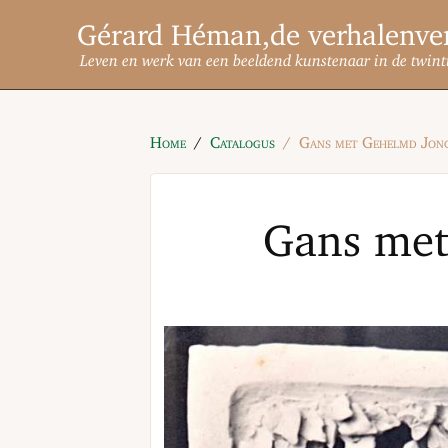
Gérard Héman
Leven en werk van een beeldend kunstenaar in de twint
Home
Catalogus
Gans met Gehelmd Jong
Gans met