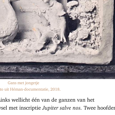
Gans met jongetje
oto uit Héman-documentatie, 2018.
inks wellicht één van de ganzen van het
sel met inscriptie
Jupiter salve nos.
Twee hoofde