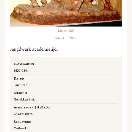
Koe en kalf
Foto: HR, 2017.
Jeugdwerk academietijd.
Catalogusnr.
BKO-084.
Datum
Jaren '30.
Medium
Gebakken klei.
Afmetingen (HxBxD)
23x39x18cm.
Signatuur
Ontbreekt.