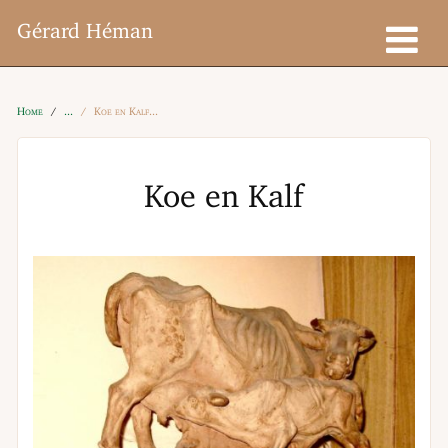
Gérard Héman
Home
Koe en Kalf
Koe en Kalf