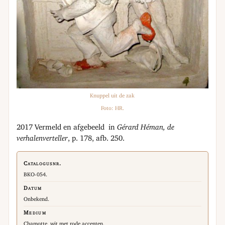
Knuppel uit de zak
Foto: HR.
2017 Vermeld en afgebeeld in
Gérard Héman, de
verhalenverteller
, p. 178, afb. 250.
Catalogusnr.
BKO-054.
Datum
Onbekend.
Medium
Chamotte, wit met rode accenten.