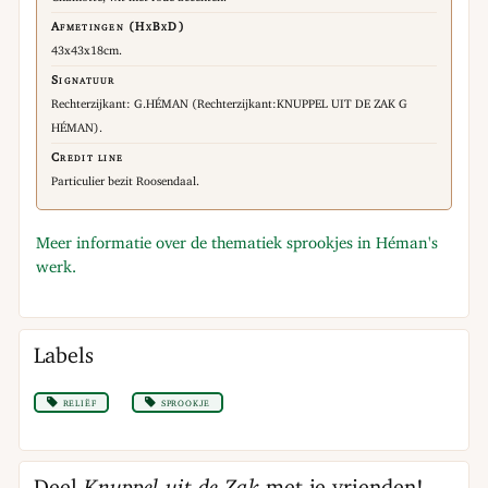
Afmetingen (HxBxD)
43x43x18cm.
Signatuur
Rechterzijkant: G.HÉMAN (Rechterzijkant:KNUPPEL UIT DE ZAK G
HÉMAN).
Credit line
Particulier bezit Roosendaal.
Meer informatie over de thematiek sprookjes in Héman's
werk.
Labels
reliëf
sprookje