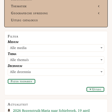
Thematiek
Geografische spreiding
Uitleg catalogus
Filter
Medium
Alle media
Thema
Alle thema's
Decennium
Alle decennia
Filter toepassen
Uitleg
Actualiteit
2026 Rozenstruik-Maria naar Schiebroek, 19 april