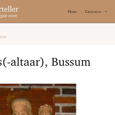
Home
Catalogus
igste eeuw
ssum
(-altaar), Bussum