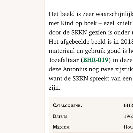
Het beeld is zeer waarschijnlij
met Kind op boek – ezel knielt 
door de SKKN gezien is onder 
Het afgebeelde beeld is in 201
materiaal en gebruik goud is h
Jozefaltaar (
BHR-019
) in deze
deze Antonius nog twee zijstuk
want de SKKN spreekt van een ‘
zijn.
Catalogusnr.
BHR
Datum
1963
Medium
Hout