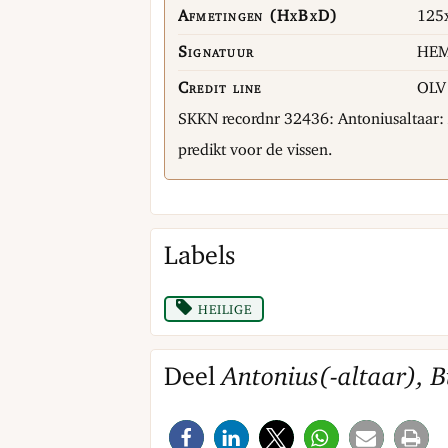
Afmetingen (HxBxD)
125x
Signatuur
HEM
Credit line
OLV 
SKKN recordnr 32436: Antoniusaltaar: A
predikt voor de vissen.
Labels
heilige
Deel
Antonius(-altaar), 