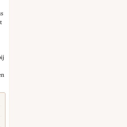
us
t
ij
en