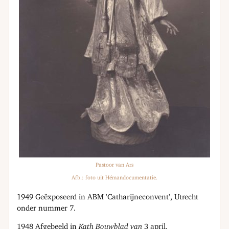
Pastoor van Ars
Afb.: foto uit Hémandocumentatie.
1949 Geëxposeerd in ABM 'Catharijneconvent', Utrecht
onder nummer 7.
1948 Afgebeeld in
Kath Bouwblad van
3 april.