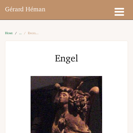
Gérard Héman
Home
Engel
Engel