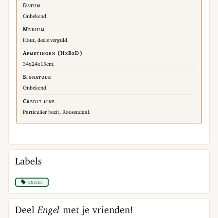
Datum
Onbekend.
Medium
Hout, deels verguld.
Afmetingen (HxBxD)
34x24x15cm.
Signatuur
Onbekend.
Credit line
Particulier bezit, Roosendaal.
Labels
engel
Deel
Engel
met je vrienden!