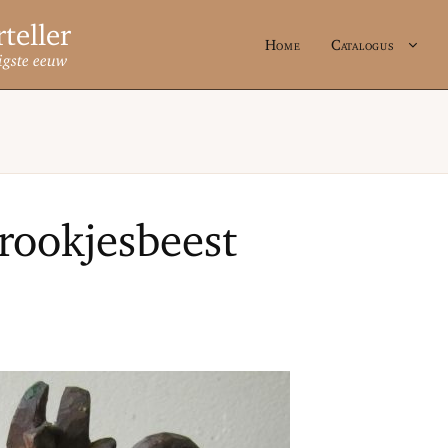
Home
Catalogus
igste eeuw
rookjesbeest