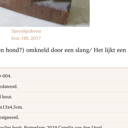
Sprookjesbeest
foto: HR, 2017
en hond?) omkneld door een slang/ Het lijkt een
-004.
dateerd.
 hout.
5x13x4,5cm.
signeerd.
iculier bezit, Rotterdam; 2019 Capelle aan den IJssel.