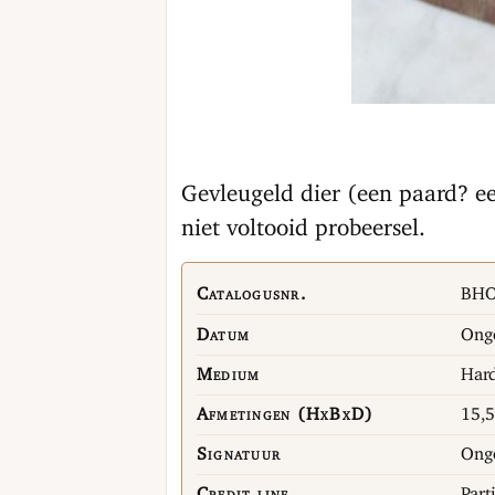
Gevleugeld dier (een paard? e
niet voltooid probeersel.
Catalogusnr.
BHO
Datum
Onge
Medium
Hard
Afmetingen (HxBxD)
15,
Signatuur
Onge
Credit line
Part