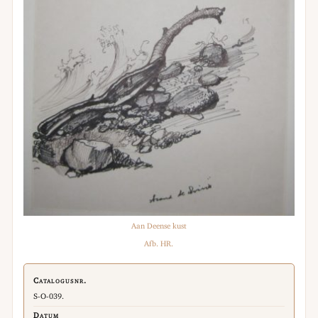
Aan Deense kust
Afb. HR.
Catalogusnr.
S-O-039.
Datum