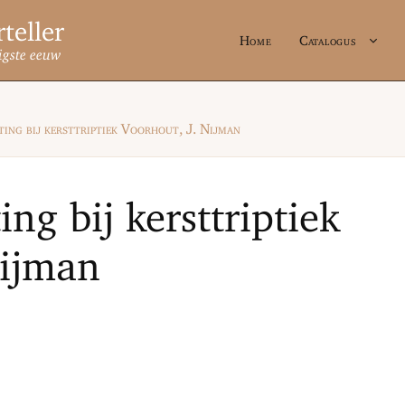
Home
Catalogus
igste eeuw
ing bij kersttriptiek Voorhout, J. Nijman
ng bij kersttriptiek
Nijman