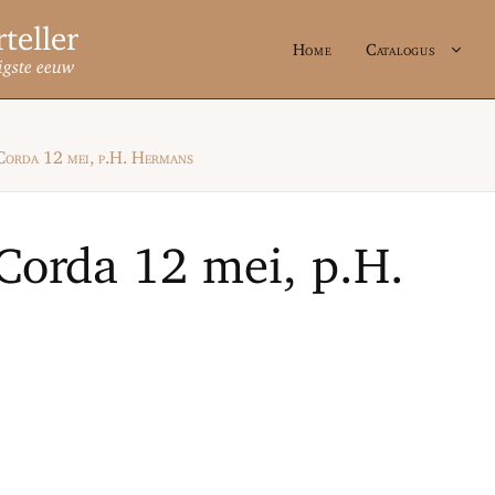
Home
Catalogus
igste eeuw
orda 12 mei, p.H. Hermans
orda 12 mei, p.H.