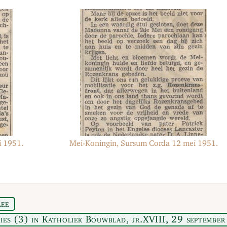
i 1951.
Mei-Koningin, Sursum Corda 12 mei 1951.
ee
ies (3) in Katholiek Bouwblad, jr.XVIII, 29 september