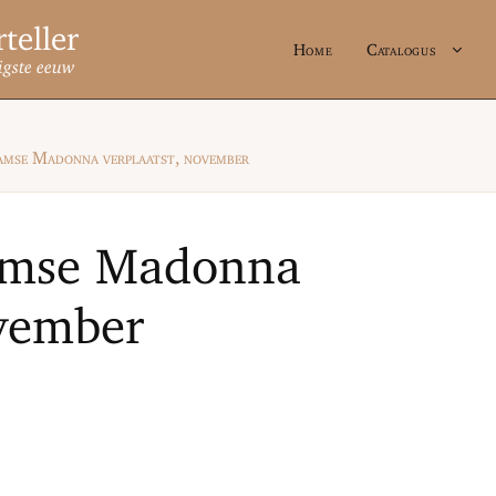
Home
Catalogus
igste eeuw
mse Madonna verplaatst, november
amse Madonna
ovember