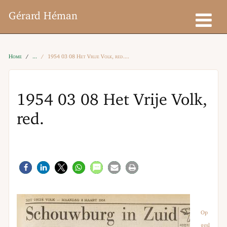
Gérard Héman
Home
1954 03 08 Het Vrije Volk, red.
1954 03 08 Het Vrije Volk,
red.
Op
gesl